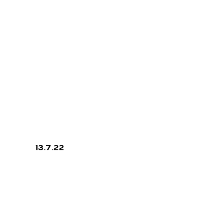
Crepuscolo
EP
priva
13.7.22
legal
cy
notic